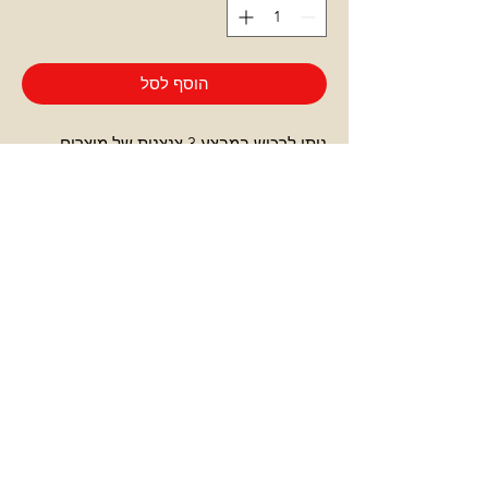
הוסף לסל
ניתן לרכוש במבצע 3 צנצנות של מוצרים
מיוחדים: פרופוליס בדבש, מזון מךכות בדבש,
פולן - אבקת פרחים וכורכומין בדבש. ניתן
לערבב בנהם.
צרו עימנו קשר
הרשמה לאתר
מדיניות משלוחים
תנאים והגבלות
אנו מכבדים את אמצעי התשלום