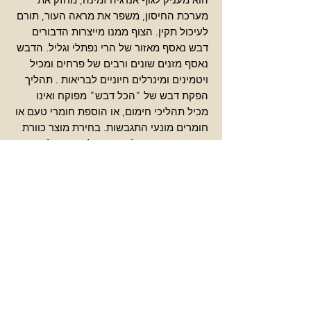
מערכת החיסון, משפר את מראה העור, תורם
לעיכול תקין. הצוף ממנו מייצרות הדבורים
דבש נאסף מאזור של הרי נפתלי וגליל. הדבש
נאסף מזנים שונים ורבים של פרחים ומכיל
ויטמינים ומינרלים חיוניים לבריאות . תהליך
הפקת דבש של "הכל דבש" מפוקח ואינו
מכיל תהליכי חימום, או הוספת חומרי טעם או
חומרים מונעי התגבשות. בחירת מוצר כוורת
איכותי זה יבטיח לכם את מלוא התועלות
הבריאותיות והתזונתיות של מוצר כוורת
איכותי. אסור לילדים מתחת לגיל שנה!!!
אחסנה: לאחסן במקום מוצל. התגבשותו של
הדבש מעידה על איכותו הגבוהה
צרו עימנו קשר
הרשמה לאתר